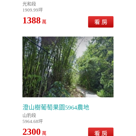
光和段
1909.99坪
1388
萬
澄山樹葡萄果園5964農地
山豹段
5964.68坪
2300
萬