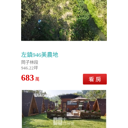
左鎮946美農地
岡子林段
946.22坪
683
萬