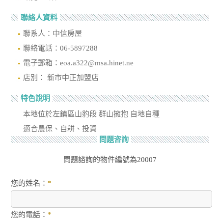
聯絡人資料
聯系人：中信房屋
聯絡電話：06-5897288
電子郵箱：eoa.a322@msa.hinet.ne
店別： 新市中正加盟店
特色說明
本地位於左鎮區山豹段 群山擁抱 自地自種
適合農保、自耕、投資
問題咨詢
問題諮詢的物件編號為20007
您的姓名：
*
您的電話：
*