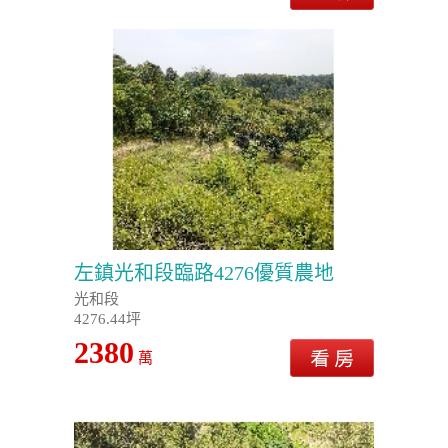
左鎮光和段臨路4276優質農地
光和段
4276.44坪
2380
萬