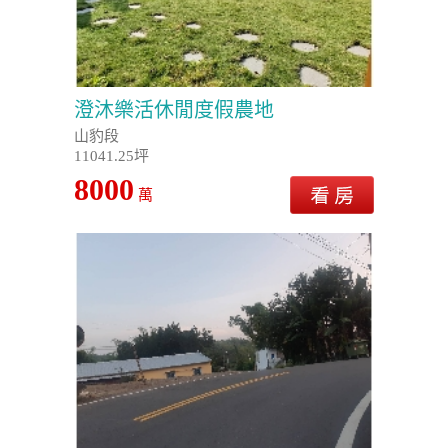
澄沐樂活休閒度假農地
山豹段
11041.25坪
8000
萬