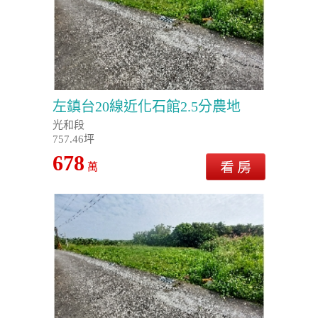
左鎮台20線近化石館2.5分農地
光和段
757.46坪
678
萬