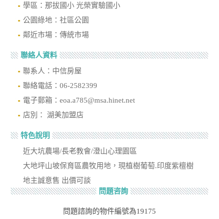
學區：那拔國小 光榮實驗國小
公園綠地：社區公園
鄰近市場：傳統市場
聯絡人資料
聯系人：中信房屋
聯絡電話：06-2582399
電子郵箱：eoa.a785@msa.hinet.net
店別： 湖美加盟店
特色說明
近大坑農場/長老教會/澄山心理園區
大地坪山坡保育區農牧用地，現植樹葡萄.印度紫檀樹
地主誠意售 出價可談
問題咨詢
問題諮詢的物件編號為19175