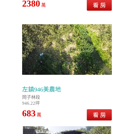
2380
萬
左鎮946美農地
岡子林段
946.22坪
683
萬