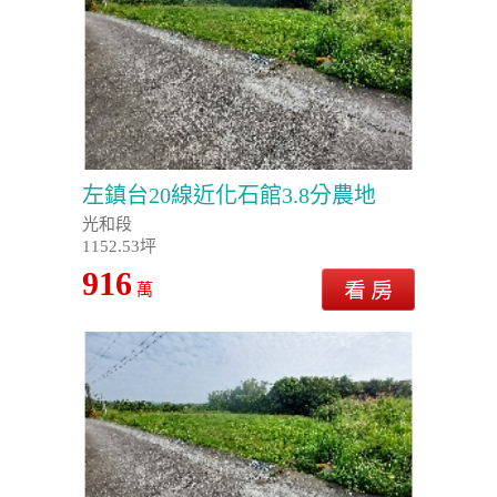
左鎮台20線近化石館3.8分農地
光和段
1152.53坪
916
萬