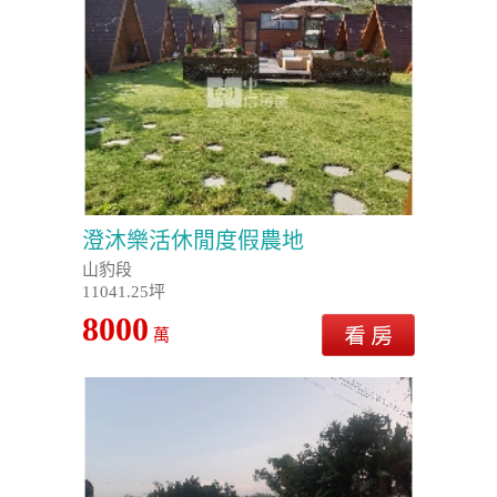
澄沐樂活休閒度假農地
山豹段
11041.25坪
8000
萬