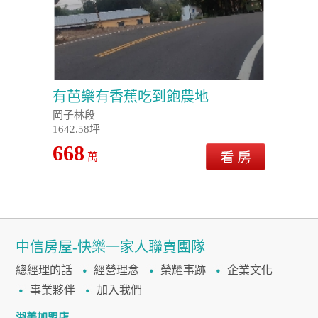
有芭樂有香蕉吃到飽農地
岡子林段
1642.58坪
668
萬
中信房屋-快樂一家人聯賣團隊
總經理的話
經營理念
榮耀事跡
企業文化
事業夥伴
加入我們
湖美加盟店