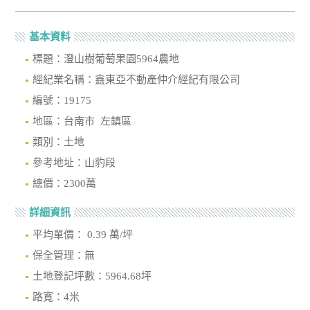
基本資料
標題：澄山樹葡萄果園5964農地
經紀業名稱：鑫東亞不動產仲介經紀有限公司
編號：19175
地區：台南市 左鎮區
類別：土地
參考地址：山豹段
總價：2300萬
詳細資訊
平均單價： 0.39 萬/坪
保全管理：無
土地登記坪數：5964.68坪
路寬：4米