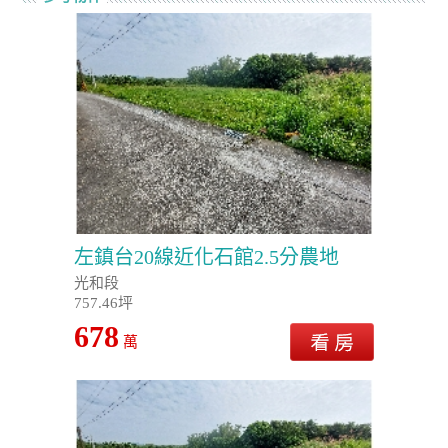
左鎮台20線近化石館2.5分農地
光和段
757.46坪
678
萬