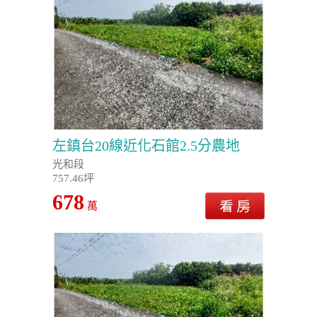
左鎮台20線近化石館2.5分農地
光和段
757.46坪
678
萬