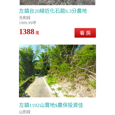
左鎮台20線近化石館6.3分農地
光和段
1909.99坪
1388
萬
左鎮1192山寶地$農保投資佳
山豹段