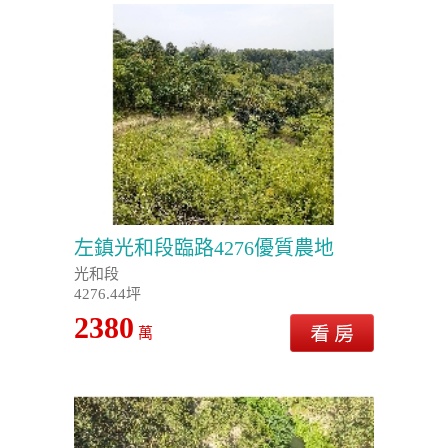
左鎮光和段臨路4276優質農地
光和段
4276.44坪
2380
萬