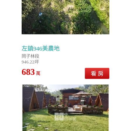
左鎮946美農地
岡子林段
946.22坪
683
萬