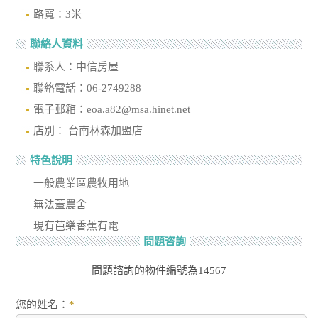
路寬：3米
聯絡人資料
聯系人：中信房屋
聯絡電話：06-2749288
電子郵箱：eoa.a82@msa.hinet.net
店別： 台南林森加盟店
特色說明
一般農業區農牧用地
無法蓋農舍
現有芭樂香蕉有電
問題咨詢
問題諮詢的物件編號為14567
您的姓名：
*