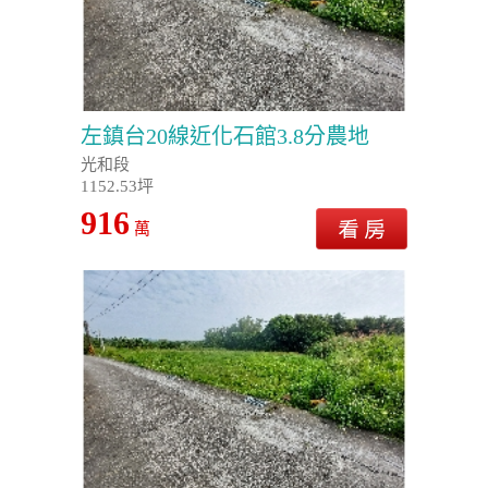
左鎮台20線近化石館3.8分農地
光和段
1152.53坪
916
萬