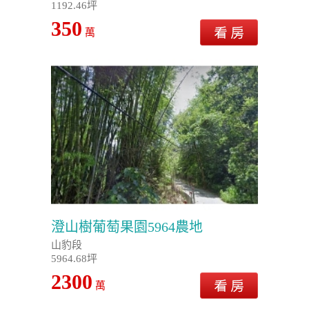
1192.46坪
350
萬
澄山樹葡萄果園5964農地
山豹段
5964.68坪
2300
萬