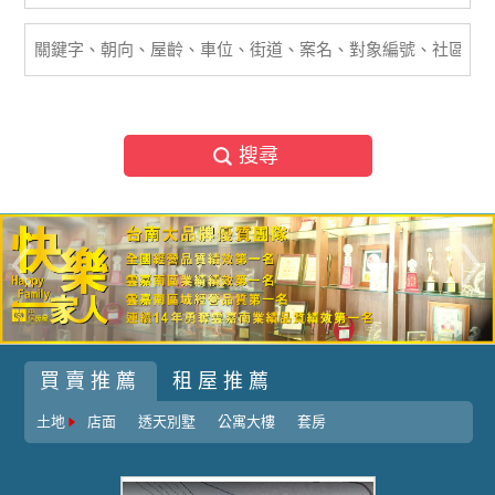
搜尋
買賣推薦
租屋推薦
土地
店面
透天別墅
公寓大樓
套房