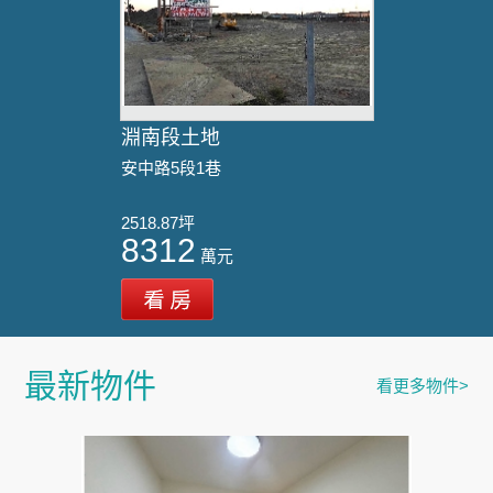
淵南段土地
安中路5段1巷
2518.87坪
8312
萬元
最新物件
看更多物件>