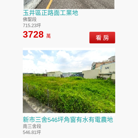
玉井區正路面工業地
佛聖段
715.23坪
3728
萬
新市三舍546坪角窗有水有電農地
南三舍段
546.81坪