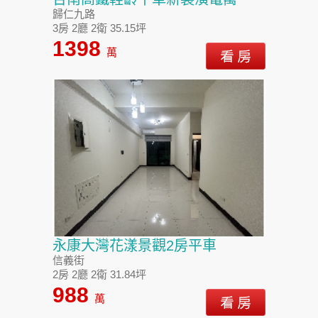
歸仁九路
3房 2廳 2衛 35.15坪
1398
萬
永康大灣花漾景觀2房平車
信義街
2房 2廳 2衛 31.84坪
988
萬