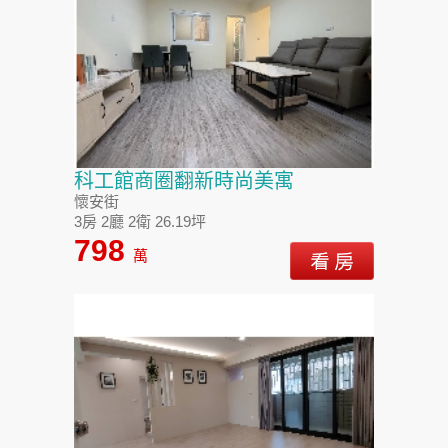
科工館商圈翻新時尚美寓
懷安街
3房 2廳 2衛 26.19坪
798
萬