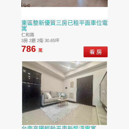
東區整新優質三房已租平面車位電
寓
仁和路
3房 2廳 2衛 30.65坪
786
萬
台南高鐵輕齡平車新裝潢電寓