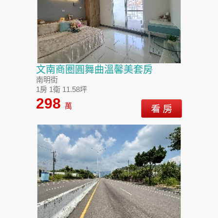
文南商圈圓舞曲溫馨美套房
南明街
1房 1衛 11.58坪
298
萬