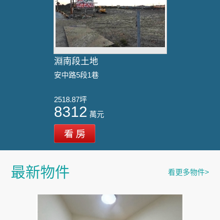
淵南段土地
安中路5段1巷
2518.87坪
8312
萬元
最新物件
看更多物件>