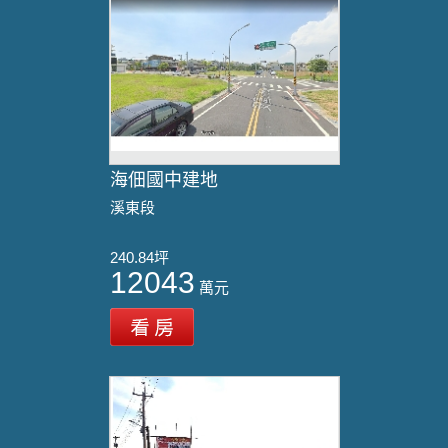
海佃國中建地
溪東段
240.84坪
12043
萬元