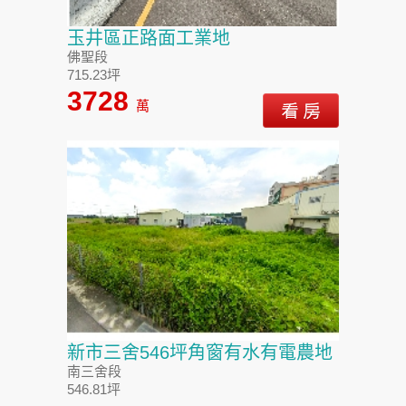
玉井區正路面工業地
佛聖段
715.23坪
3728
萬
新市三舍546坪角窗有水有電農地
南三舍段
546.81坪