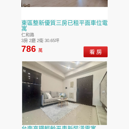
東區整新優質三房已租平面車位電
寓
仁和路
3房 2廳 2衛 30.65坪
786
萬
台南高鐵輕齡平車新裝潢電寓