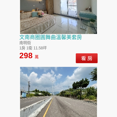
文南商圈圓舞曲溫馨美套房
南明街
1房 1衛 11.58坪
298
萬