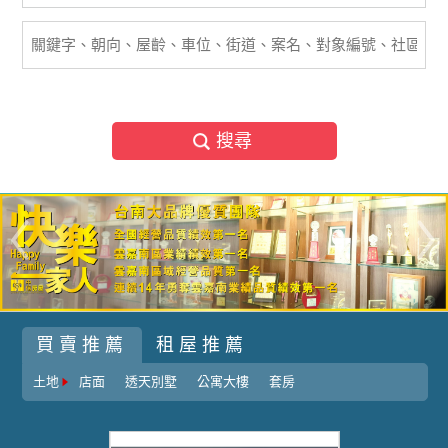
搜尋
買賣推薦
租屋推薦
土地
店面
透天別墅
公寓大樓
套房