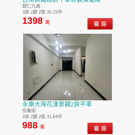
歸仁九路
3房 2廳 2衛 35.15坪
1398
萬
永康大灣花漾景觀2房平車
信義街
2房 2廳 2衛 31.84坪
988
萬