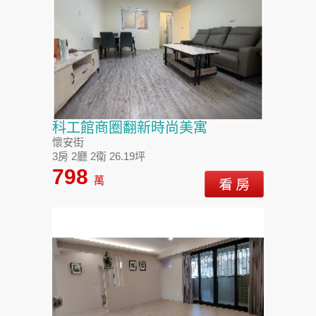
科工館商圈翻新時尚美寓
懷安街
3房 2廳 2衛 26.19坪
798
萬