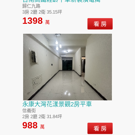
歸仁九路
3房 2廳 2衛 35.15坪
1398
萬
永康大灣花漾景觀2房平車
信義街
2房 2廳 2衛 31.84坪
988
萬