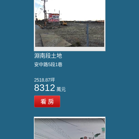
淵南段土地
安中路5段1巷
2518.87坪
8312
萬元