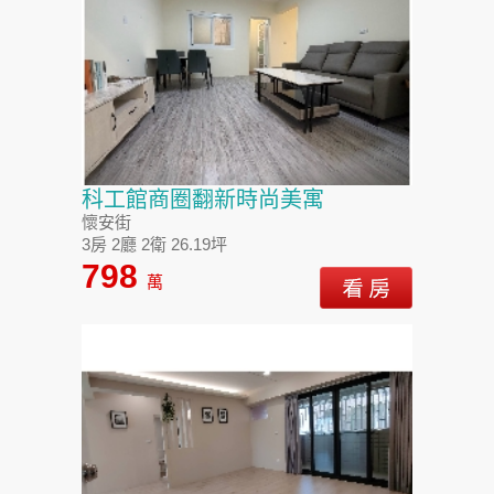
科工館商圈翻新時尚美寓
懷安街
3房 2廳 2衛 26.19坪
798
萬