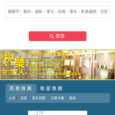
搜尋
買賣推薦
租屋推薦
土地
店面
透天別墅
公寓大樓
套房