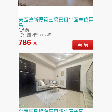
東區整新優質三房已租平面車位電
寓
仁和路
3房 2廳 2衛 30.65坪
786
萬
台南高鐵輕齡平車新裝潢電寓