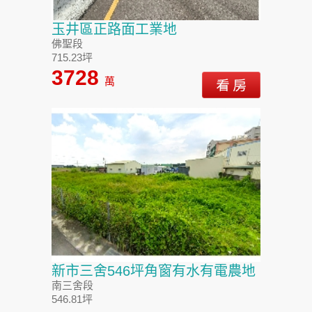
玉井區正路面工業地
佛聖段
715.23坪
3728
萬
新市三舍546坪角窗有水有電農地
南三舍段
546.81坪