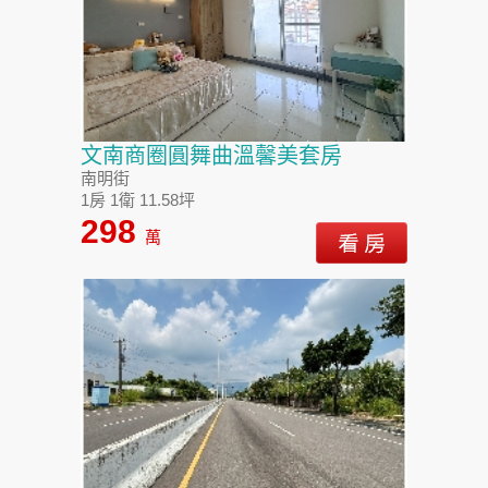
文南商圈圓舞曲溫馨美套房
南明街
1房 1衛 11.58坪
298
萬