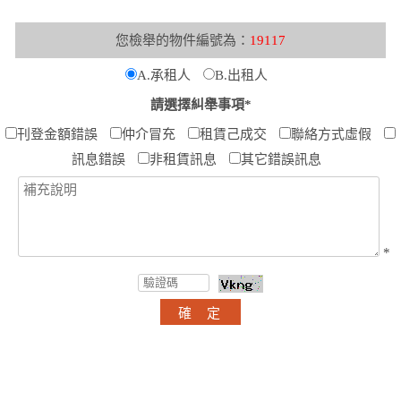
您檢舉的物件編號為：
19117
A.承租人
B.出租人
請選擇糾舉事項*
刊登金額錯誤
仲介冒充
租賃己成交
聯絡方式虛假
訊息錯誤
非租賃訊息
其它錯誤訊息
*