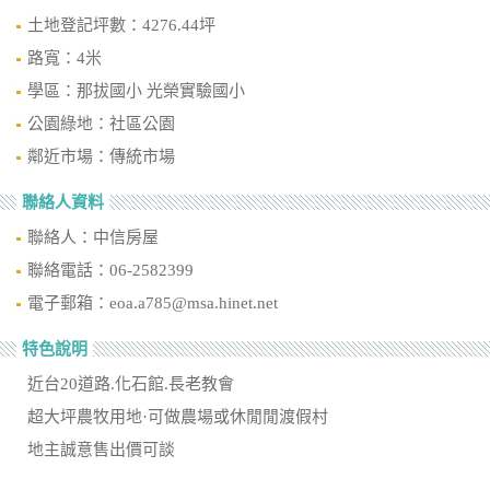
土地登記坪數：4276.44坪
路寬：4米
學區：那拔國小 光榮實驗國小
公園綠地：社區公園
鄰近市場：傳統市場
聯絡人資料
聯絡人：中信房屋
聯絡電話：06-2582399
電子郵箱：eoa.a785@msa.hinet.net
特色說明
近台20道路.化石館.長老教會
超大坪農牧用地·可做農場或休閒閒渡假村
地主誠意售出價可談