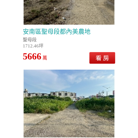
安南區聖母段都內美農地
聖母段
1712.46坪
5666
萬