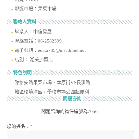
鄰近市場：果菜市場
聯絡人資料
聯系人：中信房屋
聯絡電話：06-2582399
電子郵箱：eoa.a785@msa.hinet.net
店別： 湖美加盟店
特色說明
臨怡安路果菜市場，本原街VS長溪路
地區環境清幽，學校市場公園超便利
問題咨詢
問題諮詢的物件編號為7056
您的姓名：
*