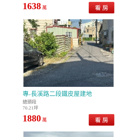
1638
萬
專-長溪路二段鐵皮屋建地
總頭段
70.21坪
1880
萬