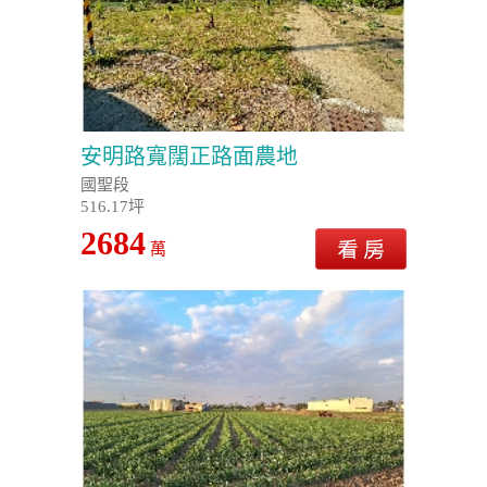
安明路寬闊正路面農地
國聖段
516.17坪
2684
萬