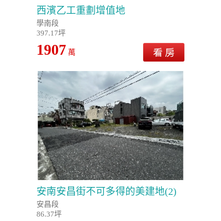
西濱乙工重劃增值地
學南段
397.17坪
1907
萬
安南安昌街不可多得的美建地(2)
安昌段
86.37坪