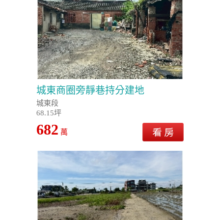
城東商圈旁靜巷持分建地
城東段
68.15坪
682
萬