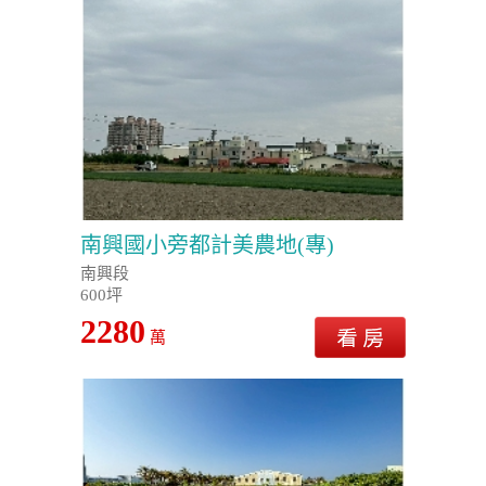
南興國小旁都計美農地(專)
南興段
600坪
2280
萬