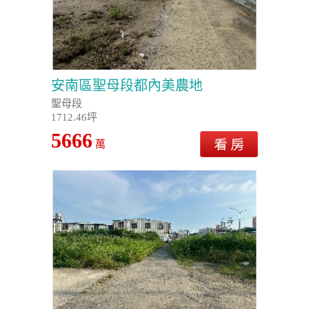
安南區聖母段都內美農地
聖母段
1712.46坪
5666
萬