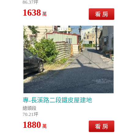
86.37坪
1638
萬
專-長溪路二段鐵皮屋建地
總頭段
70.21坪
1880
萬