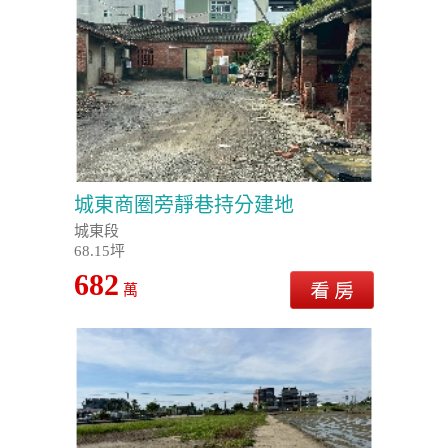
城東商圈旁靜巷持分建地
城東段
68.15坪
682
萬