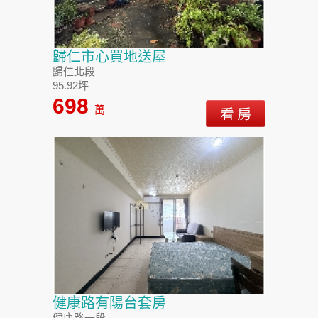
歸仁市心買地送屋
歸仁北段
95.92坪
698
萬
健康路有陽台套房
健康路一段