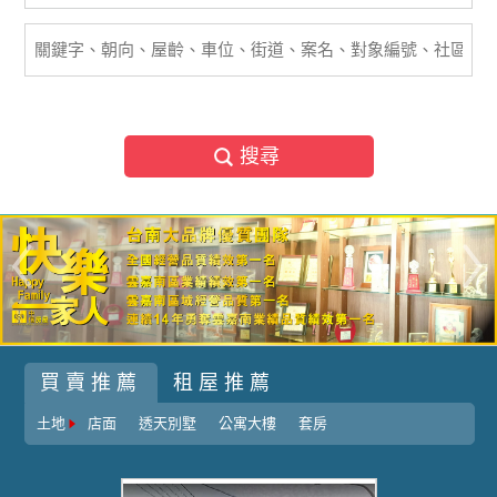
搜尋
買賣推薦
租屋推薦
土地
店面
透天別墅
公寓大樓
套房