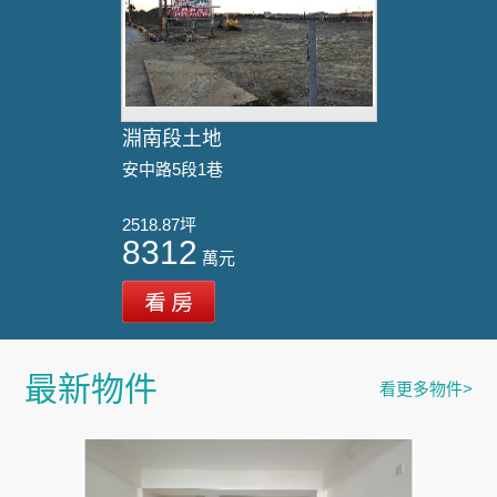
淵南段土地
安中路5段1巷
2518.87坪
8312
萬元
最新物件
看更多物件>