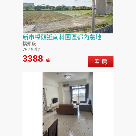
新市橋頭近南科園區都內農地
橋頭段
752.92坪
3388
萬