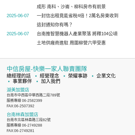
成形 南科、沙崙、柳科房市有前景
2025-06-07
一封信出租竟能省稅4倍！2萬名房東收到
這封通知你有嗎？
2025-06-07
台南推智慧機器人產業聚落 將釋104公頃
土地供廠商進駐 周圍柳營六甲受惠
中信房屋-快樂一家人聯賣團隊
總經理的話
經營理念
榮耀事跡
企業文化
事業夥伴
加入我們
湖美加盟店
台南市中西區中華西路二段789號
服務專線 06-2582399
FAX:06-2507392
台南林森加盟店
台南市北區林森路三段82號
服務專線 06-2749288
FAX:06-2749281