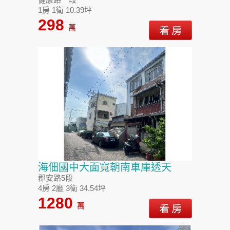
1房 1衛 10.39坪
298
萬
海佃國中大面寬朝南車庫透天
郡安路5段
4房 2廳 3衛 34.54坪
1280
萬