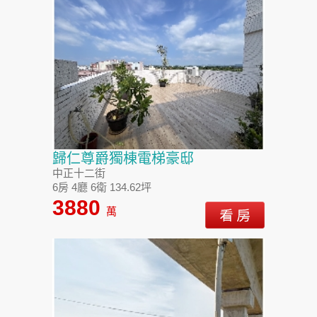
歸仁尊爵獨棟電梯豪邸
中正十二街
6房 4廳 6衛 134.62坪
3880
萬