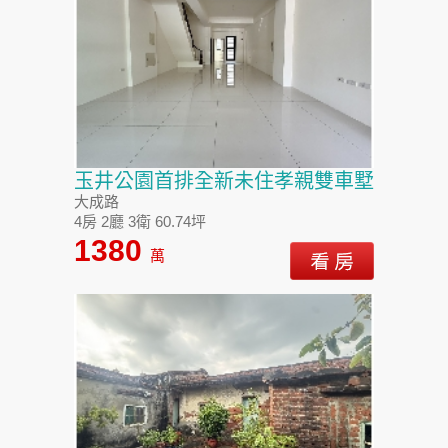
玉井公園首排全新未住孝親雙車墅
大成路
4房 2廳 3衛 60.74坪
1380
萬