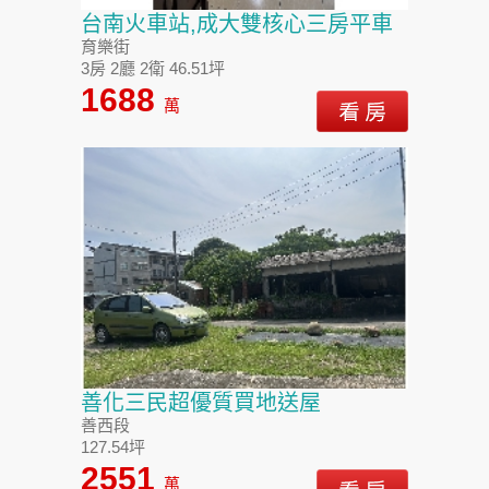
台南火車站,成大雙核心三房平車
育樂街
3房 2廳 2衛 46.51坪
1688
萬
善化三民超優質買地送屋
善西段
127.54坪
2551
萬