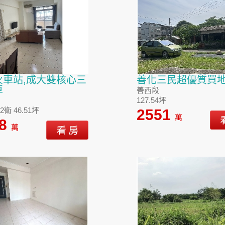
火車站,成大雙核心三
善化三民超優質買
車
善西段
127.54坪
2衛 46.51坪
2551
萬
88
萬