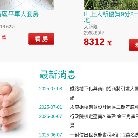
特區平車大套房
山上大新優質9分8
地
16.62坪
大新段
2968.89坪
6
萬
8312
萬
最新消息
2025-07-08
鐵路地下化與商四招商將引進大賣
頭
2025-07-01
永康砲校創意設計園區二期年底將
2025-06-07
行政院核定臺南AI基建 金三角
景
2025-06-07
一封信出租竟能省稅4倍！2萬名