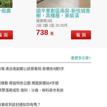
一般農
國平重劃區兩房-新悅城香
榭，高樓層，美裝潢
健康路3段
2房 2廳 1衛 25.95坪
738
萬
看更多文章>
場 南台南副都心前景看俏 房價坐4邁5字
推動 將設特色公園 周圍房價站4字頭
產業聚落將成形 南科、沙崙、柳科房市有前
房東收到這封通知你有嗎？