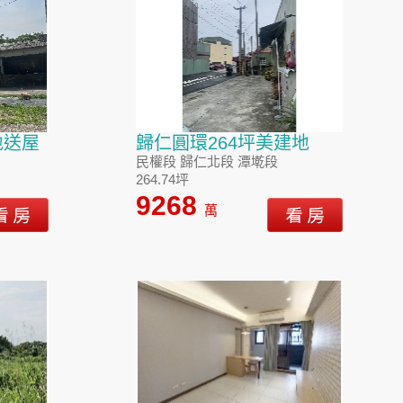
地送屋
歸仁圓環264坪美建地
民權段 歸仁北段 潭墘段
264.74坪
9268
萬