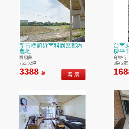
新市橋頭近南科園區都內
台南
農地
房平
橋頭段
育樂街
752.92坪
3房 2廳 
3388
16
萬