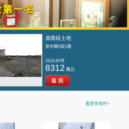
淵南段土地
安中路5段1巷
2518.87坪
8312
萬元
看更多物件>