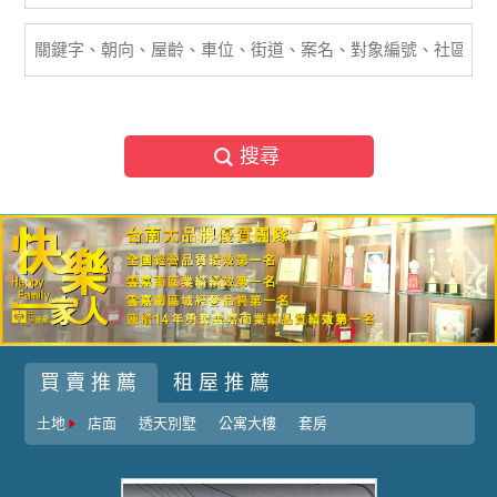
搜尋
買賣推薦
租屋推薦
土地
店面
透天別墅
公寓大樓
套房