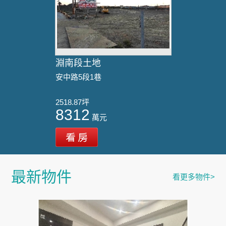
淵南段土地
安中路5段1巷
2518.87坪
8312
萬元
最新物件
看更多物件>