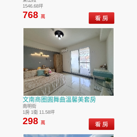
1546.68坪
768
萬
文南商圈圓舞曲溫馨美套房
南明街
1房 1衛 11.58坪
298
萬