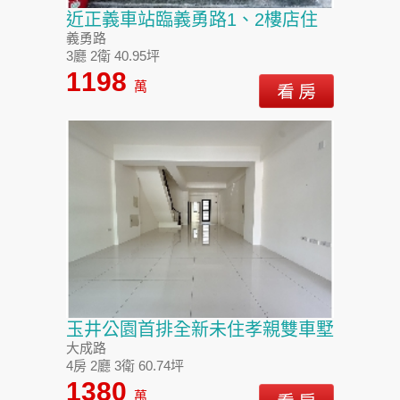
近正義車站臨義勇路1、2樓店住
義勇路
3廳 2衛 40.95坪
1198
萬
玉井公園首排全新未住孝親雙車墅
大成路
4房 2廳 3衛 60.74坪
1380
萬