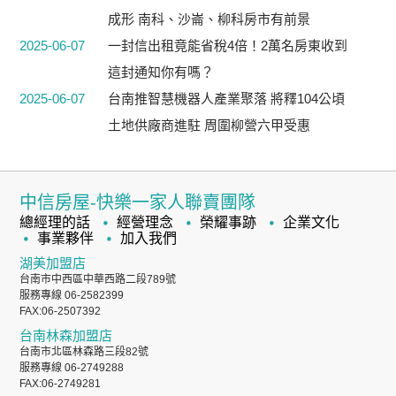
成形 南科、沙崙、柳科房市有前景
2025-06-07
一封信出租竟能省稅4倍！2萬名房東收到
這封通知你有嗎？
2025-06-07
台南推智慧機器人產業聚落 將釋104公頃
土地供廠商進駐 周圍柳營六甲受惠
中信房屋-快樂一家人聯賣團隊
總經理的話
經營理念
榮耀事跡
企業文化
事業夥伴
加入我們
湖美加盟店
台南市中西區中華西路二段789號
服務專線 06-2582399
FAX:06-2507392
台南林森加盟店
台南市北區林森路三段82號
服務專線 06-2749288
FAX:06-2749281