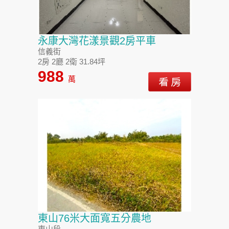
永康大灣花漾景觀2房平車
信義街
2房 2廳 2衛 31.84坪
988
萬
東山76米大面寬五分農地
東山段