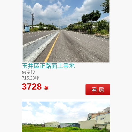
玉井區正路面工業地
佛聖段
715.23坪
3728
萬