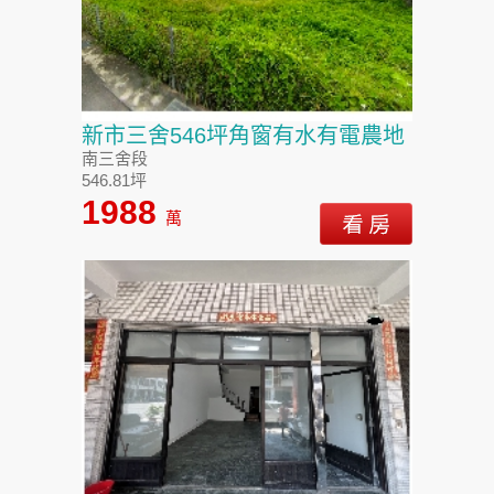
新市三舍546坪角窗有水有電農地
南三舍段
546.81坪
1988
萬