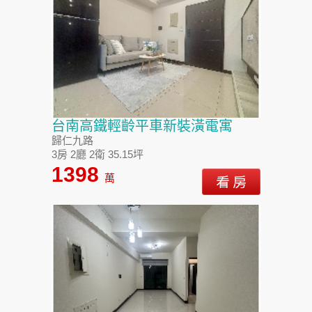
台南高鐵輕齡平車新裝潢電寓
歸仁九路
3房 2廳 2衛 35.15坪
1398
萬