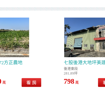
72方正農地
七股後港大地坪美
後港東段
281.89坪
0
798
萬
萬