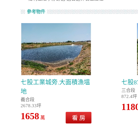
參考物件
七股工業城旁.大面積漁塭
七股8
三合段
地
872.4坪
義合段
118
2678.33坪
1658
萬