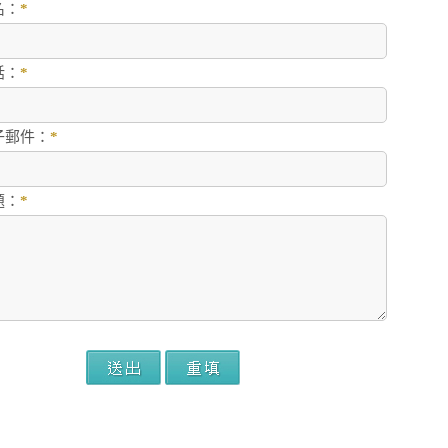
名：
*
話：
*
子郵件：
*
題：
*