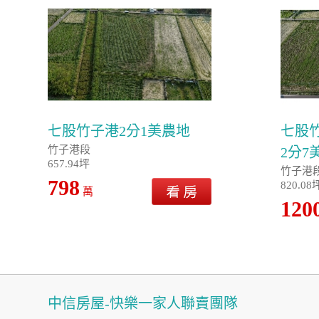
七股竹子港2分1美農地
七股
竹子港段
2分7
657.94坪
竹子港
798
820.08
萬
120
中信房屋-快樂一家人聯賣團隊