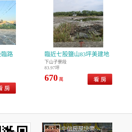
段臨路
臨近七股鹽山83坪美建地
下山子寮段
83.97坪
670
萬