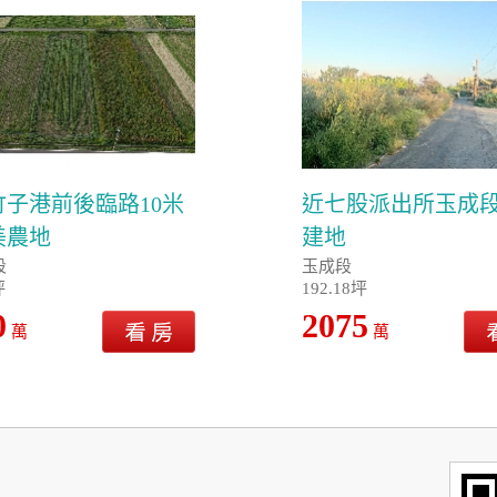
竹子港前後臨路10米
近七股派出所玉成
美農地
建地
段
玉成段
坪
192.18坪
0
2075
萬
萬