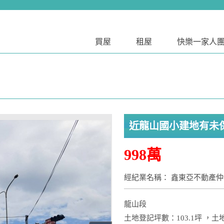
買屋
租屋
快樂一家人
近龍山國小建地有未
998萬
經紀業名稱： 鑫東亞不動產
龍山段
土地登記坪數：103.1坪 ，土