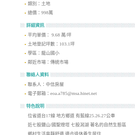
類別：土地
總價：998萬
詳細資訊
平均單價： 9.68 萬/坪
土地登記坪數：103.1坪
學區：龍山國小
鄰近市場：傳統市場
聯絡人資料
聯系人：中信房屋
電子郵箱：eoa.a785@msa.hinet.net
特色說明
位省道台17線 地方鄉道 有藍線25.26.27公車
近七股鹽山/國聖燈塔 七股潟湖 著名的自然生態區
鄉村生活寧靜舒適 適合退休養生居住