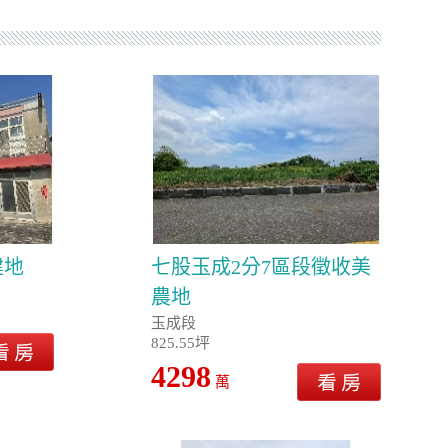
建地
七股玉成2分7區段徵收美
農地
玉成段
825.55坪
4298
萬