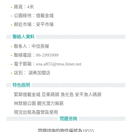
路寬：4米
公園綠地：億載金城
鄰近市場：安平市場
聯絡人資料
聯系人：中信房屋
聯絡電話：06-2995999
電子郵箱：eoa.a855@msa.hinet.net
店別： 湖美加盟店
特色說明
緊鄰億載金城 亞果碼頭 漁光島 安平漁人碼頭
林默娘公園 觀光潛力無窮
現況出租為露營區使用
問題咨詢
問題諮詢的物件編號為19555