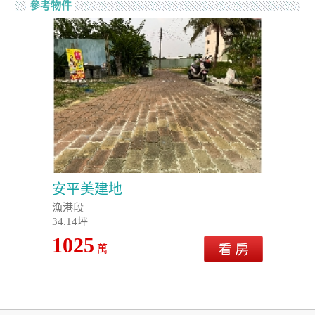
參考物件
安平美建地
漁港段
34.14坪
1025
萬