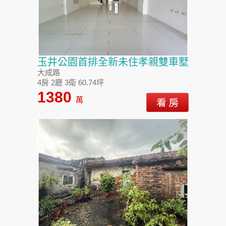
玉井公園首排全新未住孝親雙車墅
大成路
4房 2廳 3衛 60.74坪
1380
萬