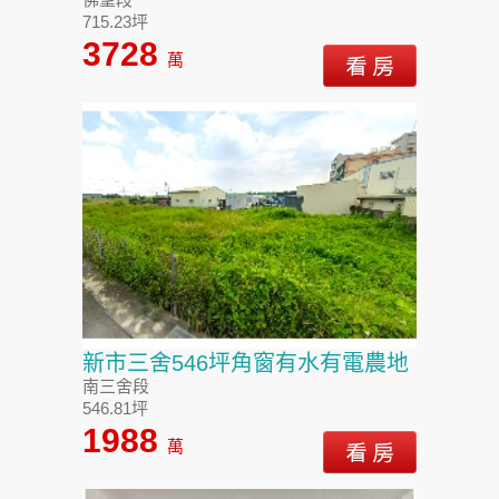
715.23坪
3728
萬
新市三舍546坪角窗有水有電農地
南三舍段
546.81坪
1988
萬