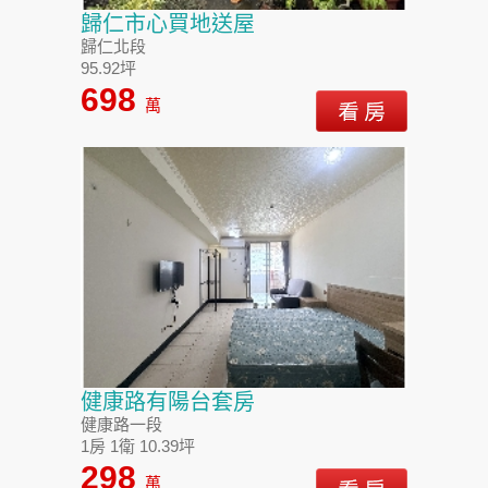
歸仁市心買地送屋
歸仁北段
95.92坪
698
萬
健康路有陽台套房
健康路一段
1房 1衛 10.39坪
298
萬