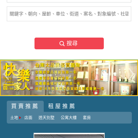
搜尋
買賣推薦
租屋推薦
土地
店面
透天別墅
公寓大樓
套房