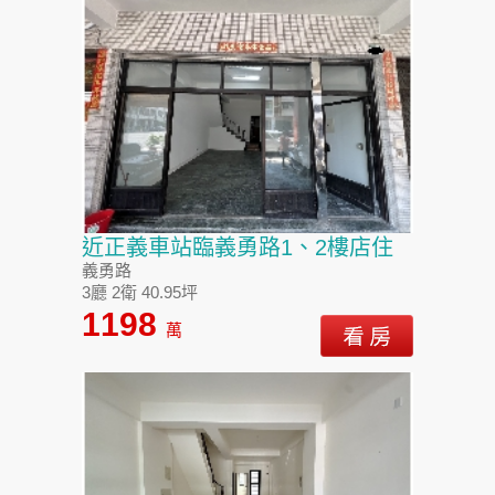
近正義車站臨義勇路1、2樓店住
義勇路
3廳 2衛 40.95坪
1198
萬