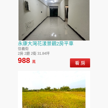
永康大灣花漾景觀2房平車
信義街
2房 2廳 2衛 31.84坪
988
萬