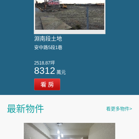
淵南段土地
安中路5段1巷
2518.87坪
8312
萬元
最新物件
看更多物件>