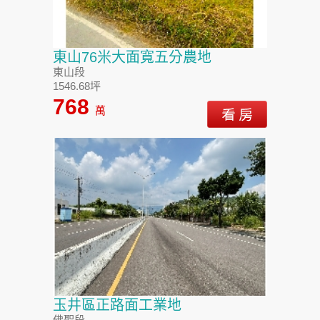
東山76米大面寬五分農地
東山段
1546.68坪
768
萬
玉井區正路面工業地
佛聖段