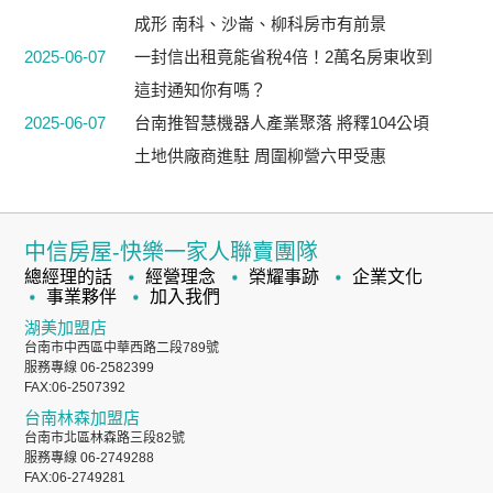
成形 南科、沙崙、柳科房市有前景
2025-06-07
一封信出租竟能省稅4倍！2萬名房東收到
這封通知你有嗎？
2025-06-07
台南推智慧機器人產業聚落 將釋104公頃
土地供廠商進駐 周圍柳營六甲受惠
中信房屋-快樂一家人聯賣團隊
總經理的話
經營理念
榮耀事跡
企業文化
事業夥伴
加入我們
湖美加盟店
台南市中西區中華西路二段789號
服務專線 06-2582399
FAX:06-2507392
台南林森加盟店
台南市北區林森路三段82號
服務專線 06-2749288
FAX:06-2749281